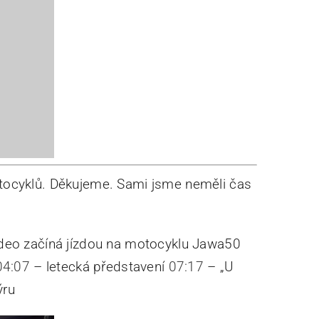
tocyklů. Děkujeme. Sami jsme neměli čas
 Video začíná jízdou na motocyklu Jawa50
04:07
– letecká představení
07:17
– „U
ýru