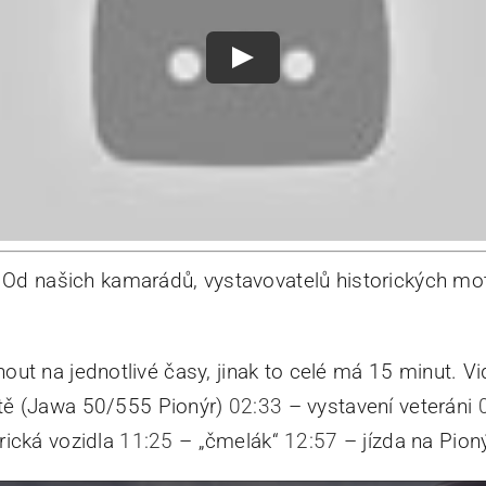
Od našich kamarádů, vystavovatelů historických mo
knout na jednotlivé časy, jinak to celé má 15 minut.
ště (Jawa 50/555 Pionýr)
02:33
– vystavení veteráni
rická vozidla
11:25
– „čmelák“
12:57
– jízda na Pion