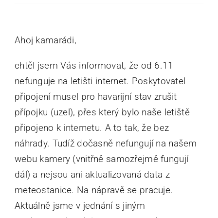
Mobil
Ahoj kamarádi,
Vstup pro členy
chtěl jsem Vás informovat, že od 6.11
Kontakty
nefunguje na letišti internet. Poskytovatel
připojení musel pro havarijní stav zrušit
přípojku (uzel), přes který bylo naše letiště
připojeno k internetu. A to tak, že bez
náhrady. Tudíž dočasně nefungují na našem
webu kamery (vnitřně samozřejmě fungují
dál) a nejsou ani aktualizovaná data z
meteostanice. Na nápravě se pracuje.
Aktuálně jsme v jednání s jiným