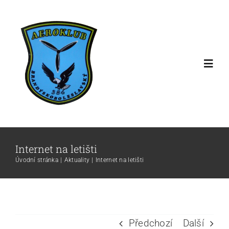
Přeskočit
na
obsah
Toggl
Navig
Aktuality
Historie letiště
Internet na letišti
Úvodní stránka
Aktuality
Internet na letišti
Média
Pro piloty
Předchozí
Další