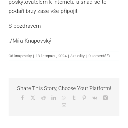
poskytovatelem k internetu a snad se to
podaří brzy zase vše připojit.
S pozdravem
./Míra Knapovský
Od
knapovsky
|
18 listopadu, 2024
|
Aktuality
|
0 komentářů
Share This Story, Choose Your Platform!
Facebook
X
Reddit
LinkedIn
WhatsApp
Tumblr
Pinterest
Vk
Xing
E-
mail